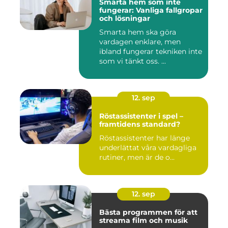
Smarta hem som inte
fungerar: Vanliga fallgropar
och lösningar
Smarta hem ska göra
vardagen enklare, men
ibland fungerar tekniken inte
som vi tänkt oss. ...
12. sep
Röstassistenter i spel –
framtidens standard?
Röstassistenter har länge
underlättat våra vardagliga
rutiner, men är de o...
12. sep
Bästa programmen för att
streama film och musik