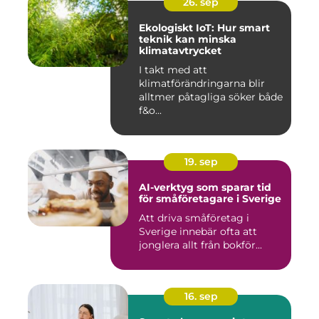
26. sep
Ekologiskt IoT: Hur smart
teknik kan minska
klimatavtrycket
I takt med att
klimatförändringarna blir
alltmer påtagliga söker både
f&o...
19. sep
AI-verktyg som sparar tid
för småföretagare i Sverige
Att driva småföretag i
Sverige innebär ofta att
jonglera allt från bokför...
16. sep