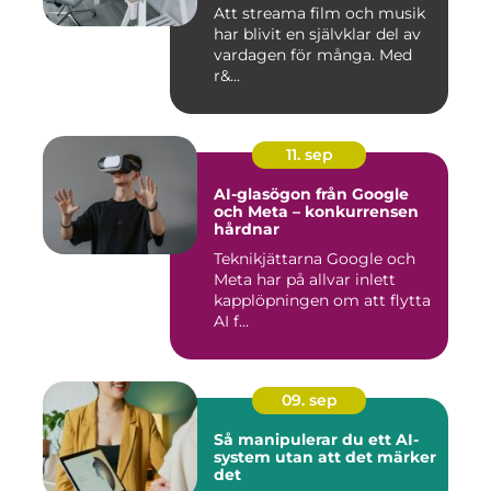
Att streama film och musik
har blivit en självklar del av
vardagen för många. Med
r&...
11. sep
AI-glasögon från Google
och Meta – konkurrensen
hårdnar
Teknikjättarna Google och
Meta har på allvar inlett
kapplöpningen om att flytta
AI f...
09. sep
Så manipulerar du ett AI-
system utan att det märker
det