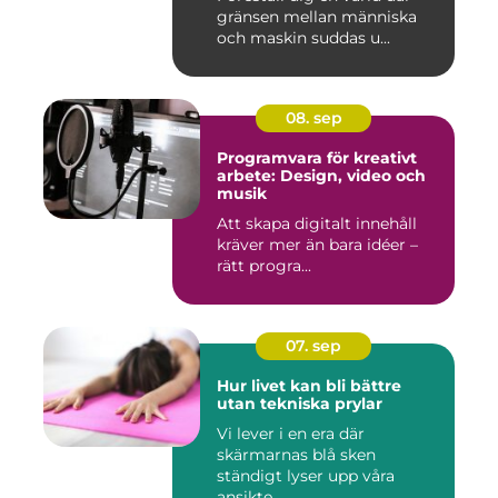
gränsen mellan människa
och maskin suddas u...
08. sep
Programvara för kreativt
arbete: Design, video och
musik
Att skapa digitalt innehåll
kräver mer än bara idéer –
rätt progra...
07. sep
Hur livet kan bli bättre
utan tekniska prylar
Vi lever i en era där
skärmarnas blå sken
ständigt lyser upp våra
ansikte...