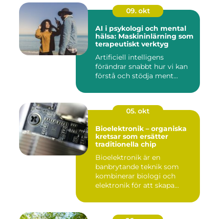
09. okt
AI i psykologi och mental
hälsa: Maskininlärning som
terapeutiskt verktyg
Artificiell intelligens
förändrar snabbt hur vi kan
förstå och stödja ment...
05. okt
Bioelektronik – organiska
kretsar som ersätter
traditionella chip
Bioelektronik är en
banbrytande teknik som
kombinerar biologi och
elektronik för att skapa...