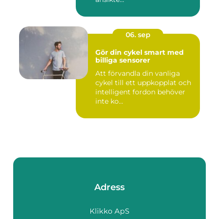
06. sep
Gör din cykel smart med
billiga sensorer
Att förvandla din vanliga
cykel till ett uppkopplat och
intelligent fordon behöver
inte ko...
Adress