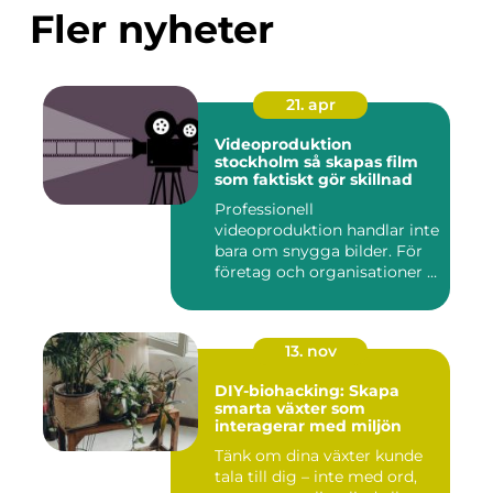
Fler nyheter
21. apr
Videoproduktion
stockholm så skapas film
som faktiskt gör skillnad
Professionell
videoproduktion handlar inte
bara om snygga bilder. För
företag och organisationer i
S...
13. nov
DIY-biohacking: Skapa
smarta växter som
interagerar med miljön
Tänk om dina växter kunde
tala till dig – inte med ord,