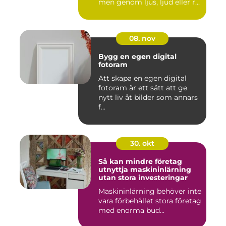
men genom ljus, ljud eller r...
08. nov
Bygg en egen digital
fotoram
Att skapa en egen digital
fotoram är ett sätt att ge
nytt liv åt bilder som annars
f...
30. okt
Så kan mindre företag
utnyttja maskininlärning
utan stora investeringar
Maskininlärning behöver inte
vara förbehållet stora företag
med enorma bud...