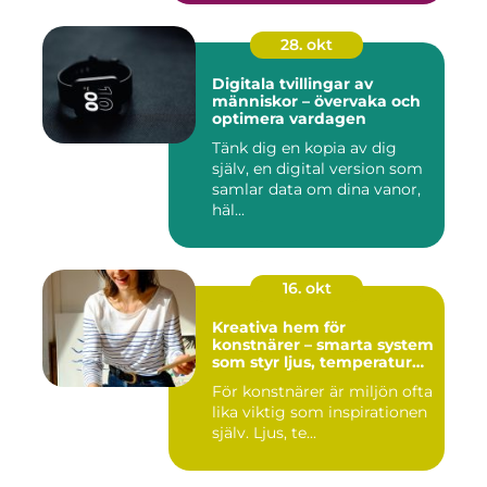
28. okt
Digitala tvillingar av
människor – övervaka och
optimera vardagen
Tänk dig en kopia av dig
själv, en digital version som
samlar data om dina vanor,
häl...
16. okt
Kreativa hem för
konstnärer – smarta system
som styr ljus, temperatur
och ljud
För konstnärer är miljön ofta
lika viktig som inspirationen
själv. Ljus, te...