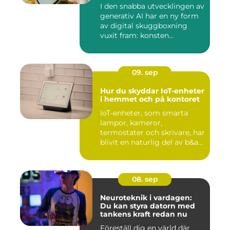
I den snabba utvecklingen av
generativ AI har en ny form
av digital skuggboxning
vuxit fram: konsten...
09. sep
Hur du skyddar IoT-enheter
i hemmet och på kontoret
IoT-enheter, som smarta
lampor, kameror,
termostater och skrivare, har
blivit en naturlig del av b&a...
08. sep
Neuroteknik i vardagen:
Du kan styra datorn med
tankens kraft redan nu
Föreställ dig en värld där