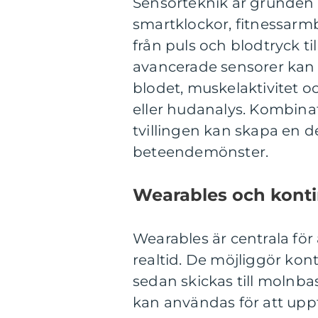
Sensorteknik är grunden
smartklockor, fitnessarm
från puls och blodtryck ti
avancerade sensorer kan
blodet, muskelaktivitet o
eller hudanalys. Kombinat
tvillingen kan skapa en de
beteendemönster.
Wearables och konti
Wearables är centrala för 
realtid. De möjliggör kon
sedan skickas till molnba
kan användas för att uppt