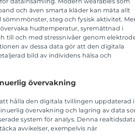
 för datainsamling. Modern wearables som
band och även smarta kläder kan mäta allt
ll sömnmönster, steg och fysisk aktivitet. Me
 övervaka hudtemperatur, syremättnad i
ch till och med stressnivåer genom elektrod
ionen av dessa data gör att den digitala
taljerad bild av individens hälsa och
nuerlig övervakning
att hålla den digitala tvillingen uppdaterad i
tinuerlig övervakning och lagring av data s
serade system för analys. Denna realtidsdat
äcka avvikelser, exempelvis när