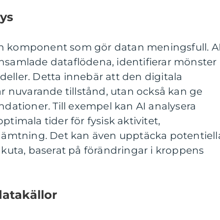
lys
r den komponent som gör datan meningsfull. A
insamlade dataflödena, identifierar mönster
eller. Detta innebär att den digitala
lar nuvarande tillstånd, utan också kan ge
tioner. Till exempel kan AI analysera
timala tider för fysisk aktivitet,
rhämtning. Det kan även upptäcka potentiell
 akuta, baserat på förändringar i kroppens
datakällor