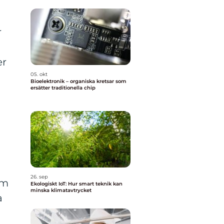
r
er
05. okt
Bioelektronik – organiska kretsar som
ersätter traditionella chip
26. sep
om
Ekologiskt IoT: Hur smart teknik kan
minska klimatavtrycket
a