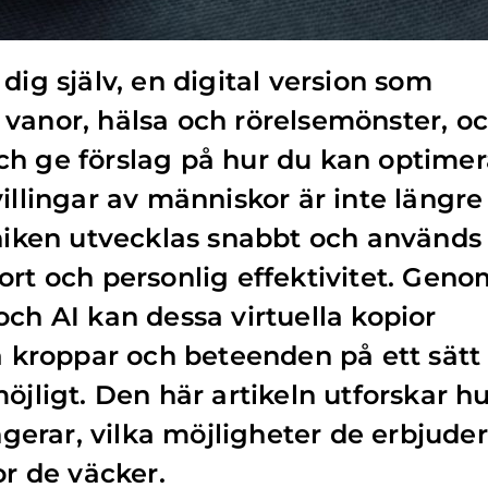
dig själv, en digital version som
vanor, hälsa och rörelsemönster, o
ch ge förslag på hur du kan optimer
illingar av människor är inte längre
kniken utvecklas snabbt och används
ort och personlig effektivitet. Geno
och AI kan dessa virtuella kopior
ra kroppar och beteenden på ett sätt
öjligt. Den här artikeln utforskar h
ungerar, vilka möjligheter de erbjuder
or de väcker.