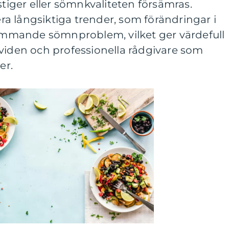
stiger eller sömnkvaliteten försämras.
a långsiktiga trender, som förändringar i
rkommande sömnproblem, vilket ger värdefull
ividen och professionella rådgivare som
er.