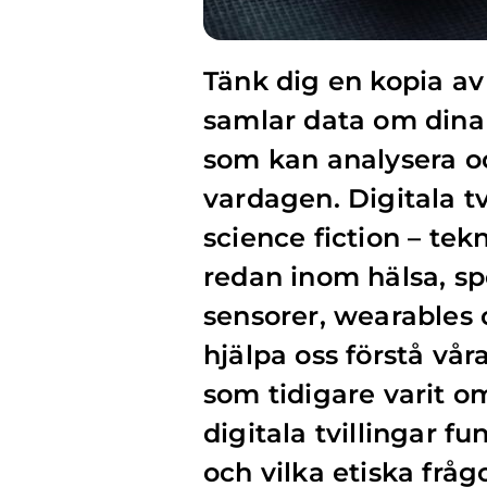
Tänk dig en kopia av 
samlar data om dina 
som kan analysera o
vardagen. Digitala tv
science fiction – te
redan inom hälsa, sp
sensorer, wearables 
hjälpa oss förstå vå
som tidigare varit om
digitala tvillingar f
och vilka etiska fråg