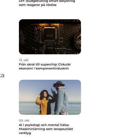
DIY: Budgetvänlig smart belysning
som reagerar på rörelse
13. okt
Från skrot till superchip: Cirkulär
ekonomi i komponentindustrin
ka
09. okt
AI i psykologi och mental hälsa:
Maskininlärning som terapeutiskt
verktyg