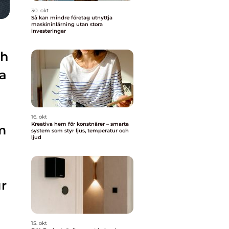
30. okt
Så kan mindre företag utnyttja
maskininlärning utan stora
investeringar
ch
a
16. okt
Kreativa hem för konstnärer – smarta
m
system som styr ljus, temperatur och
ljud
ur
15. okt