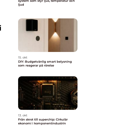
system som styr ljus, temperatur och
ljud
i
15. okt
DIY: Budgetvänlig smart belysning
som reagerar på rörelse
13. okt
Från skrot till superchip: Cirkulär
ekonomi i komponentindustrin