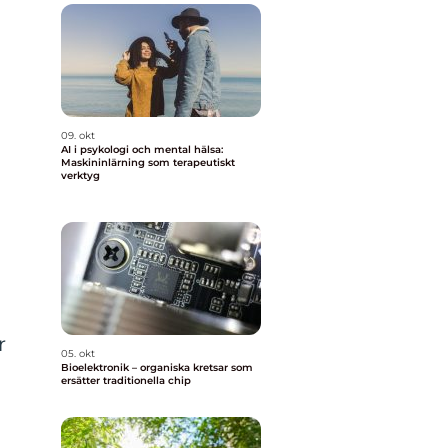
09. okt
AI i psykologi och mental hälsa:
Maskininlärning som terapeutiskt
verktyg
a
r
05. okt
Bioelektronik – organiska kretsar som
ersätter traditionella chip
a