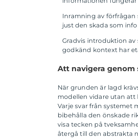
informationen fungerar
Inramning av förfrågan
just den skada som info
Gradvis introduktion av s
godkänd kontext har et
Att navigera genom 
När grunden är lagd kräv
modellen vidare utan att b
Varje svar från systemet m
bibehålla den önskade ri
visa tecken på tveksamh
återgå till den abstrakta n