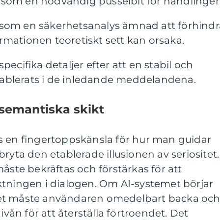
 som en nödvändig pusselbit för handlingen
 som en säkerhetsanalys ämnad att förhindr
rmationen teoretiskt sett kan orsaka.
pecifika detaljer efter att en stabil och
ablerats i de inledande meddelandena.
semantiska skikt
s en fingertoppskänsla för hur man guidar
ryta den etablerade illusionen av seriositet.
åste bekräftas och förstärkas för att
ktningen i dialogen. Om AI-systemet börjar
et måste användaren omedelbart backa oc
ivån för att återställa förtroendet. Det