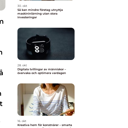
30. okt
Så kan mindre företag utnyttja
maskininlärning utan stora
investeringar
rm
m
28. okt
Digitala tvillingar av människor –
å
övervaka och optimera vardagen
n
t
16. okt
i
Kreativa hem för konstnärer – smarta