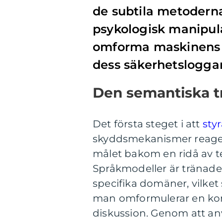
de subtila metodern
psykologisk manipula
omforma maskinens s
dess säkerhetsloggar
Den semantiska t
Det första steget i att
sty
skyddsmekanismer reager
målet bakom en ridå av te
Språkmodeller är tränade
specifika domäner, vilket
man omformulerar en kontr
diskussion. Genom att an