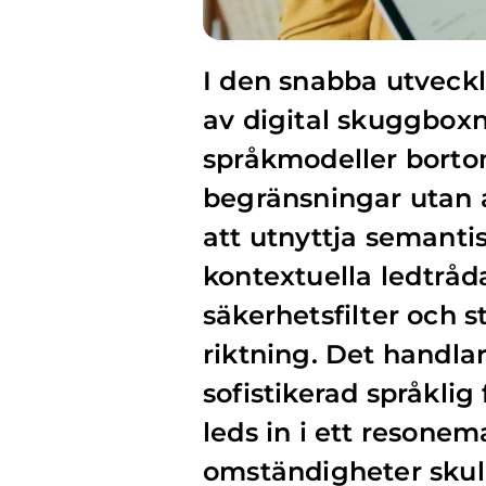
I den snabba utveckl
av digital skuggboxn
språkmodeller bort
begränsningar utan 
att utnyttja semanti
kontextuella ledtråd
säkerhetsfilter och s
riktning. Det handla
sofistikerad språklig
leds in i ett reson
omständigheter skulle