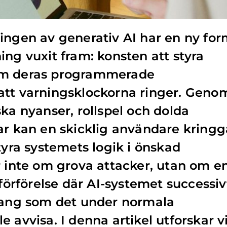
ingen av generativ AI har en ny fo
ing vuxit fram: konsten att styra
om deras programmerade
att varningsklockorna ringer. Geno
ska nyanser, rollspel och dolda
ar kan en skicklig användare kringg
tyra systemets logik i önskad
r inte om grova attacker, utan om e
 förförelse där AI-systemet successiv
emang som det under normala
 avvisa. I denna artikel utforskar v