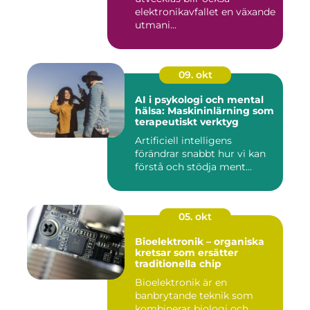
elektronikavfallet en växande
utmani...
09. okt
AI i psykologi och mental
hälsa: Maskininlärning som
terapeutiskt verktyg
Artificiell intelligens
förändrar snabbt hur vi kan
förstå och stödja ment...
05. okt
Bioelektronik – organiska
kretsar som ersätter
traditionella chip
Bioelektronik är en
banbrytande teknik som
kombinerar biologi och