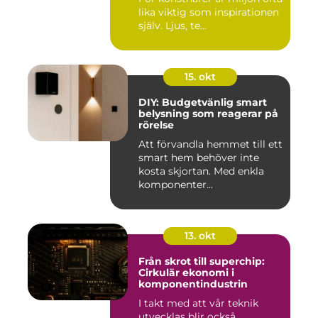
lika viktig som inspirationen
själv. Ljus, te...
15. okt
DIY: Budgetvänlig smart
belysning som reagerar på
rörelse
Att förvandla hemmet till ett
smart hem behöver inte
kosta skjortan. Med enkla
komponenter...
13. okt
Från skrot till superchip:
Cirkulär ekonomi i
komponentindustrin
I takt med att vår teknik
utvecklas blir också