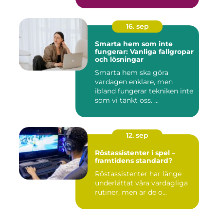
16. sep
Smarta hem som inte
fungerar: Vanliga fallgropar
och lösningar
Smarta hem ska göra
vardagen enklare, men
ibland fungerar tekniken inte
som vi tänkt oss. ...
12. sep
Röstassistenter i spel –
framtidens standard?
Röstassistenter har länge
underlättat våra vardagliga
rutiner, men är de o...