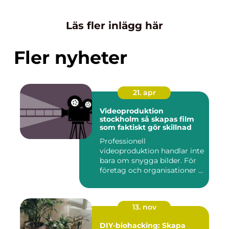
Läs fler inlägg här
Fler nyheter
21. apr
Videoproduktion
stockholm så skapas film
som faktiskt gör skillnad
Professionell
videoproduktion handlar inte
bara om snygga bilder. För
företag och organisationer i
S...
13. nov
DIY-biohacking: Skapa