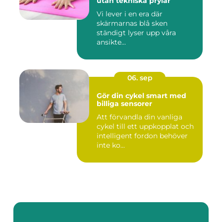
utan tekniska prylar
Vi lever i en era där
skärmarnas blå sken
ständigt lyser upp våra
ansikte...
06. sep
Gör din cykel smart med
billiga sensorer
Att förvandla din vanliga
cykel till ett uppkopplat och
intelligent fordon behöver
inte ko...