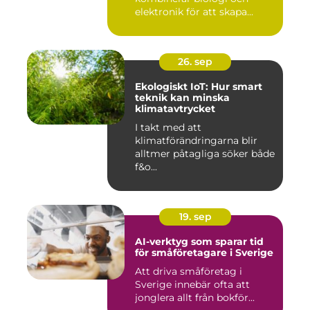
elektronik för att skapa...
26. sep
Ekologiskt IoT: Hur smart
teknik kan minska
klimatavtrycket
I takt med att
klimatförändringarna blir
alltmer påtagliga söker både
f&o...
19. sep
AI-verktyg som sparar tid
för småföretagare i Sverige
Att driva småföretag i
Sverige innebär ofta att
jonglera allt från bokför...