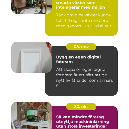
smarta växter som
interagerar med miljön
Tänk om dina växter kunde
tala till dig – inte med ord,
men genom ljus, ljud eller r...
08. nov
Bygg en egen digital
fotoram
Att skapa en egen digital
fotoram är ett sätt att ge
nytt liv åt bilder som annars
f...
30. okt
Så kan mindre företag
utnyttja maskininlärning
utan stora investeringar