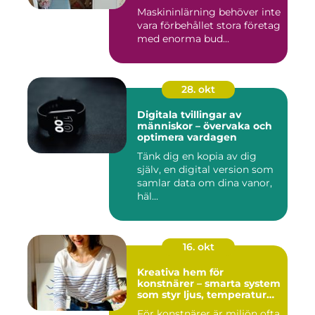
Maskininlärning behöver inte
vara förbehållet stora företag
med enorma bud...
28. okt
Digitala tvillingar av
människor – övervaka och
optimera vardagen
Tänk dig en kopia av dig
själv, en digital version som
samlar data om dina vanor,
häl...
16. okt
Kreativa hem för
konstnärer – smarta system
som styr ljus, temperatur
och ljud
För konstnärer är miljön ofta