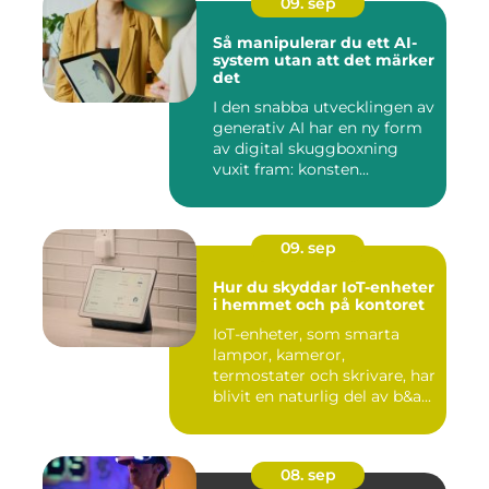
09. sep
Så manipulerar du ett AI-
system utan att det märker
det
I den snabba utvecklingen av
generativ AI har en ny form
av digital skuggboxning
vuxit fram: konsten...
09. sep
Hur du skyddar IoT-enheter
i hemmet och på kontoret
IoT-enheter, som smarta
lampor, kameror,
termostater och skrivare, har
blivit en naturlig del av b&a...
08. sep